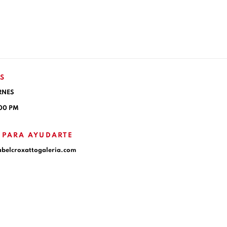
S
RNES
:00 PM
 PARA AYUDARTE
abelcroxattogaleria.com