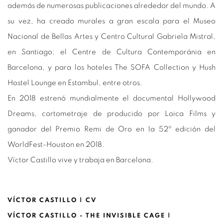
además de numerosas publicaciones alrededor del mundo. A
su vez, ha creado murales a gran escala para el Museo
Nacional de Bellas Artes y Centro Cultural Gabriela Mistral,
en Santiago; el Centre de Cultura Contemporánia en
Barcelona, y para los hoteles The SOFA Collection y Hush
Hostel Lounge en Estambul, entre otros.
En 2018 estrenó mundialmente el documental Hollywood
Dreams, cortometraje de producido por Loica Films y
ganador del Premio Remi de Oro en la 52ª edición del
WorldFest-Houston en 2018.
Víctor Castillo vive y trabaja en Barcelona.
VÍCTOR CASTILLO | CV
(PDF, OPENS IN A NEW TAB.)
VÍCTOR CASTILLO - THE INVISIBLE CAGE |