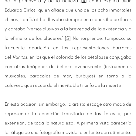
de la primavera y de la belleza”,
[4]
como explica Juan
Eduardo Cirlot, quien añade que uno de los ocho inmortales
chinos, Lan Ts’ai-ho, llevaba siempre una canastilla de flores
y cantaba “versos alusivos a la brevedad de la existencia y a
lo efímero de los placeres”.
[5]
No sorprende, tampoco, su
frecuente aparición en las representaciones barrocas
del
Vanitas
, en los que el colorido de los pétalos se conjugaba
con otras imágenes de belleza evanescente (instrumentos
musicales, caracolas de mar, burbujas) en torno a la
calavera que recuerda el inevitable triunfo de la muerte.
En esta ocasión, sin embargo, la artista escoge otro modo de
representar la condición transitoria de las flores y, por
extensión, de toda la naturaleza. A primera vista parecería
la ráfaga de una fotografía movida, o un lento derretimiento,