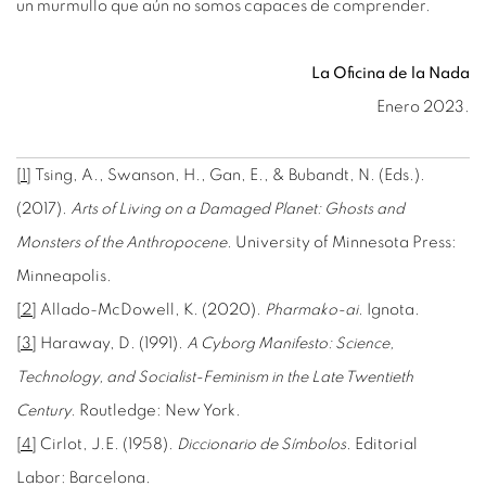
un murmullo que aún no somos capaces de comprender.
La Oficina de la Nada
Enero 2023.
[1]
Tsing, A., Swanson, H., Gan, E., & Bubandt, N. (Eds.).
(2017).
Arts of Living on a Damaged Planet: Ghosts and
Monsters of the Anthropocene
. University of Minnesota Press:
Minneapolis.
[2]
Allado-McDowell, K. (2020).
Pharmako-ai
. Ignota.
[3]
Haraway, D. (1991).
A Cyborg Manifesto: Science,
Technology, and Socialist-Feminism in the Late Twentieth
Century.
Routledge: New York.
[4]
Cirlot, J.E. (1958).
Diccionario de Símbolos
. Editorial
Labor: Barcelona.