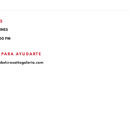
S
RNES
:00 PM
 PARA AYUDARTE
abelcroxattogaleria.com